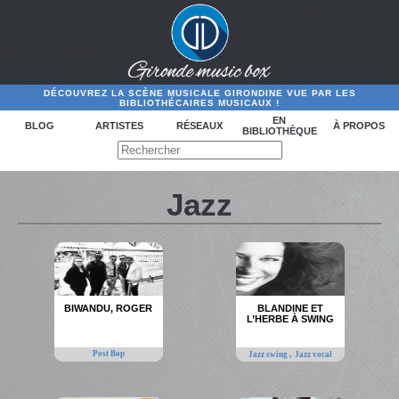
DÉCOUVREZ LA SCÈNE MUSICALE GIRONDINE VUE PAR LES
BIBLIOTHÉCAIRES MUSICAUX !
EN
BLOG
ARTISTES
RÉSEAUX
À PROPOS
BIBLIOTHÈQUE
Jazz
BIWANDU, ROGER
BLANDINE ET
L’HERBE À SWING
Post Bop
,
Jazz swing
Jazz vocal