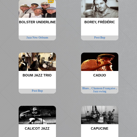
BOLSTER UNDERLINE
BOREY, FRÉDÉRIC
Jazz New Orleans
Post Bop
BOUM JAZZ TRIO
CADIJO
,
,
Blues
Chanson Française
Post Bop
Jazz swing
CALICOT JAZZ
CAPUCINE