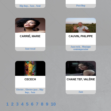
,
,
Post Bop
Hip-hop
Jazz
Soul
CARRIÉ, MARIE
CAUVIN, PHILIPPE
,
Jazz rock
Musique
Jazz vocal
contemporaine
CECECH
CHANE TEF, VALÉRIE
,
,
Electro
Electro-jazz
Hip-
Jazz
,
hop
Jazz
1
2
3
4
5
6
7
8
9
10