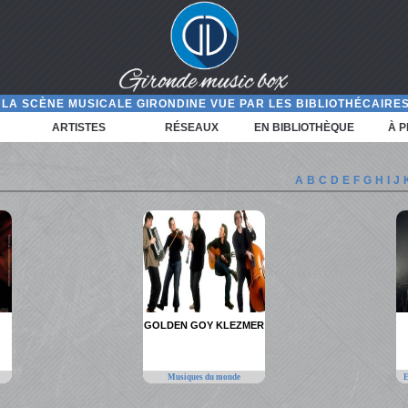
LA SCÈNE MUSICALE GIRONDINE VUE PAR LES BIBLIOTHÉCAIRES
ARTISTES
RÉSEAUX
EN BIBLIOTHÈQUE
À 
A
B
C
D
E
F
G
H
I
J
GOLDEN GOY KLEZMER
Musiques du monde
E