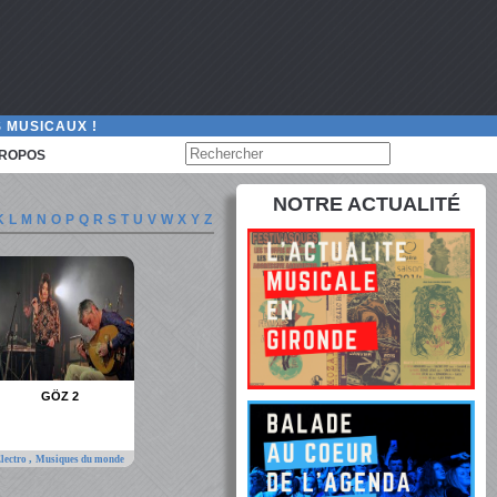
 MUSICAUX !
PROPOS
NOTRE ACTUALITÉ
K
L
M
N
O
P
Q
R
S
T
U
V
W
X
Y
Z
GÖZ 2
,
lectro
Musiques du monde