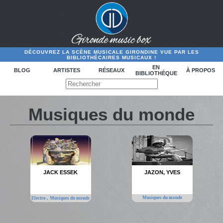
DÉCOUVREZ LA SCÈNE MUSICALE GIRONDINE VUE PAR LES
BIBLIOTHÉCAIRES MUSICAUX !
EN
BLOG
ARTISTES
RÉSEAUX
À PROPOS
BIBLIOTHÈQUE
Musiques du monde
JACK ESSEK
JAZON, YVES
,
Musiques du monde
Electro
Musiques du monde