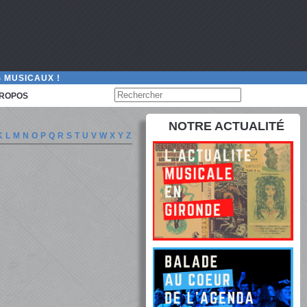
 MUSICAUX !
PROPOS
NOTRE ACTUALITÉ
K
L
M
N
O
P
Q
R
S
T
U
V
W
X
Y
Z