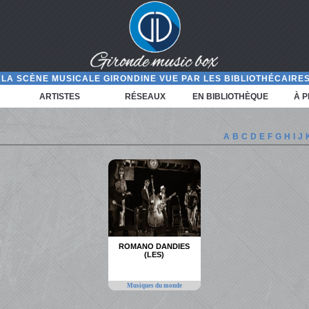
LA SCÈNE MUSICALE GIRONDINE VUE PAR LES BIBLIOTHÉCAIRES
ARTISTES
RÉSEAUX
EN BIBLIOTHÈQUE
À 
A
B
C
D
E
F
G
H
I
J
ROMANO DANDIES
(LES)
Musiques du monde