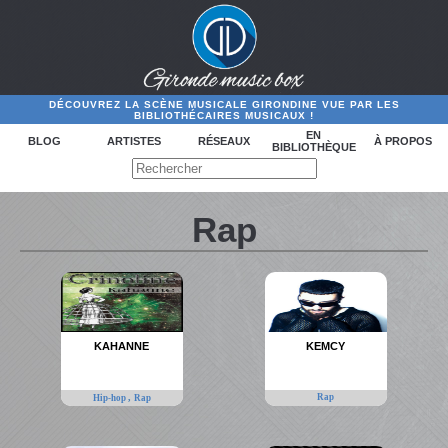
DÉCOUVREZ LA SCÈNE MUSICALE GIRONDINE VUE PAR LES
BIBLIOTHÉCAIRES MUSICAUX !
EN
BLOG
ARTISTES
RÉSEAUX
À PROPOS
BIBLIOTHÈQUE
Rap
KAHANNE
KEMCY
,
Rap
Hip-hop
Rap