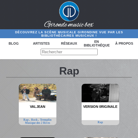
DÉCOUVREZ LA SCÈNE MUSICALE GIRONDINE VUE PAR LES
BIBLIOTHÉCAIRES MUSICAUX !
EN
BLOG
ARTISTES
RÉSEAUX
À PROPOS
BIBLIOTHÈQUE
Rap
VALJEAN
VERSION 0RIGINALE
,
,
Rap
Rock
Tremplin
Rap
Musique des 2 Rives