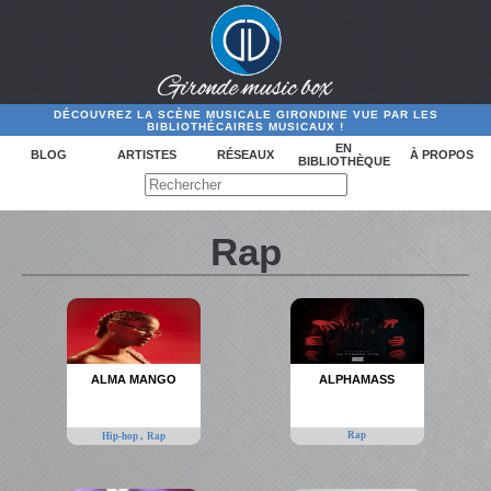
DÉCOUVREZ LA SCÈNE MUSICALE GIRONDINE VUE PAR LES
BIBLIOTHÉCAIRES MUSICAUX !
EN
BLOG
ARTISTES
RÉSEAUX
À PROPOS
BIBLIOTHÈQUE
Rap
ALMA MANGO
ALPHAMASS
,
Rap
Hip-hop
Rap