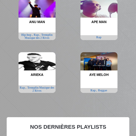
ANU MAN
APE MAN
,
,
Hip-hop
Rap
Tremplin
Rap
Musique des 2 Rives
ARIEKA
AYE MELOH
,
Rap
Tremplin Musique des
,
Rap
Reggae
2 Rives
NOS DERNIÈRES PLAYLISTS