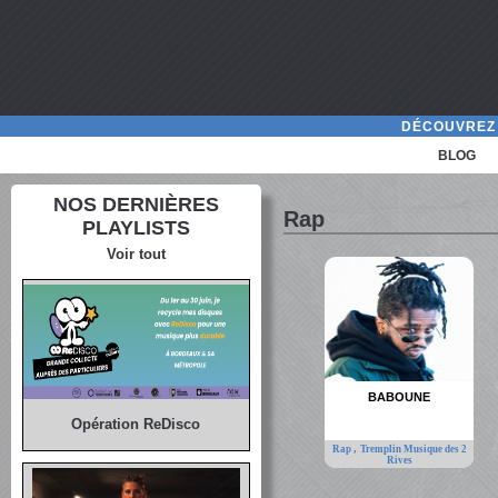
DÉCOUVREZ 
BLOG
NOS DERNIÈRES
Rap
PLAYLISTS
Voir tout
BABOUNE
Opération ReDisco
,
Rap
Tremplin Musique des 2
Rives