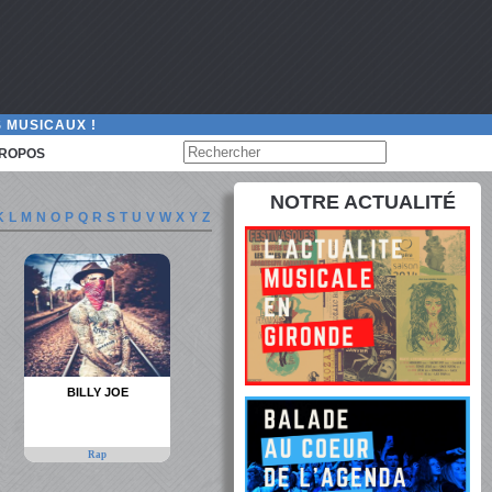
 MUSICAUX !
PROPOS
NOTRE ACTUALITÉ
K
L
M
N
O
P
Q
R
S
T
U
V
W
X
Y
Z
BILLY JOE
Rap