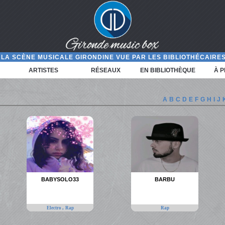
LA SCÈNE MUSICALE GIRONDINE VUE PAR LES BIBLIOTHÉCAIRES
ARTISTES
RÉSEAUX
EN BIBLIOTHÈQUE
À 
A
B
C
D
E
F
G
H
I
J
BABYSOLO33
BARBU
,
Electro
Rap
Rap