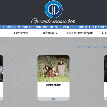
LA SCÈNE MUSICALE GIRONDINE VUE PAR LES BIBLIOTHÉCAIRES
ARTISTES
RÉSEAUX
EN BIBLIOTHÈQUE
À 
A
B
C
D
E
F
G
H
I
J
ODEZENNE
Rap