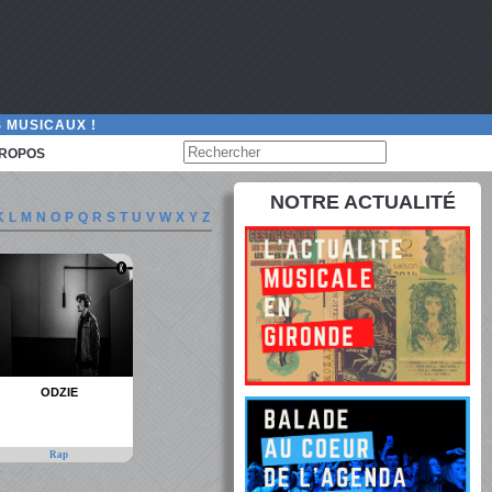
 MUSICAUX !
PROPOS
NOTRE ACTUALITÉ
K
L
M
N
O
P
Q
R
S
T
U
V
W
X
Y
Z
ODZIE
Rap