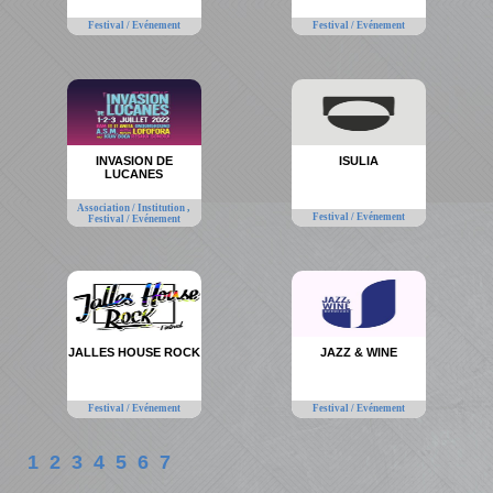
Festival / Evénement
Festival / Evénement
INVASION DE
ISULIA
LUCANES
,
Association / Institution
Festival / Evénement
Festival / Evénement
JALLES HOUSE ROCK
JAZZ & WINE
Festival / Evénement
Festival / Evénement
1
2
3
4
5
6
7