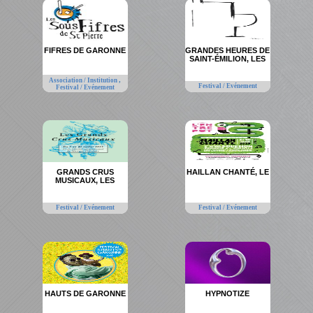
FIFRES DE GARONNE
GRANDES HEURES DE
SAINT-ÉMILION, LES
,
Association / Institution
Festival / Evénement
Festival / Evénement
GRANDS CRUS
HAILLAN CHANTÉ, LE
MUSICAUX, LES
Festival / Evénement
Festival / Evénement
HAUTS DE GARONNE
HYPNOTIZE