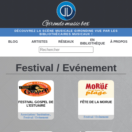
DÉCOUVREZ LA SCÈNE MUSICALE GIRONDINE VUE PAR LES
BIBLIOTHÉCAIRES MUSICAUX !
EN
BLOG
ARTISTES
RÉSEAUX
À PROPOS
BIBLIOTHÈQUE
Festival / Evénement
FESTIVAL GOSPEL DE
FÊTE DE LA MORUE
L’ESTUAIRE
,
Association / Institution
Festival / Evénement
Festival / Evénement