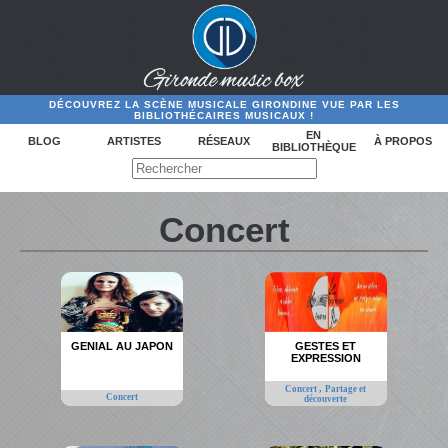
DÉCOUVREZ LA SCÈNE MUSICALE GIRONDINE VUE PAR LES
BIBLIOTHÉCAIRES MUSICAUX !
EN
BLOG
ARTISTES
RÉSEAUX
À PROPOS
BIBLIOTHÈQUE
Concert
GENIAL AU JAPON
GESTES ET
EXPRESSION
,
Concert
Partage et
Concert
découverte