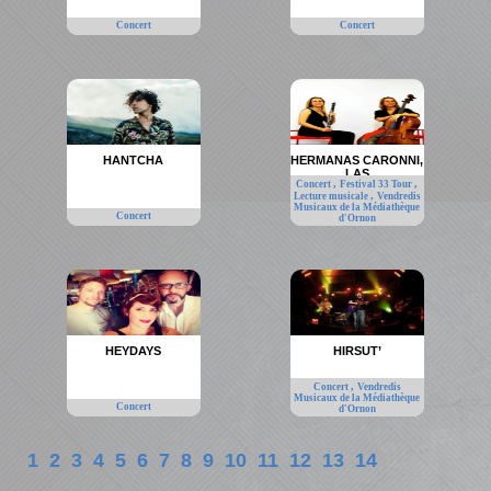
Concert
Concert
HANTCHA
HERMANAS CARONNI,
LAS
,
,
Concert
Festival 33 Tour
,
Lecture musicale
Vendredis
Musicaux de la Médiathèque
Concert
d'Ornon
HEYDAYS
HIRSUT’
,
Concert
Vendredis
Musicaux de la Médiathèque
Concert
d'Ornon
1
2
3
4
5
6
7
8
9
10
11
12
13
14