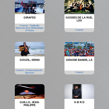
GIRAFES
GOSSES DE LA RUE,
LES
,
Concert
Vendredis
Musicaux de la Médiathèque
Concert
d'Ornon
GOUZIL, DENIS
GRASSE BANDE, LA
,
,
Concert
Lecture musicale
Concert
Spectacle
GUILLO, JEAN-
H Ø R D
PHILIPPE