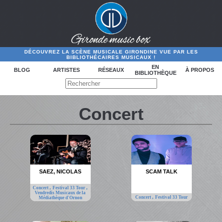
DÉCOUVREZ LA SCÈNE MUSICALE GIRONDINE VUE PAR LES
BIBLIOTHÉCAIRES MUSICAUX !
EN
BLOG
ARTISTES
RÉSEAUX
À PROPOS
BIBLIOTHÈQUE
Concert
SAEZ, NICOLAS
SCAM TALK
,
,
Concert
Festival 33 Tour
Vendredis Musicaux de la
,
Concert
Festival 33 Tour
Médiathèque d'Ornon