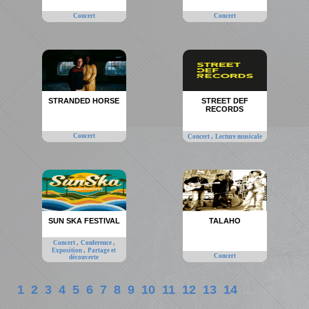
Concert
Concert
STRANDED HORSE
STREET DEF
RECORDS
Concert
,
Concert
Lecture musicale
SUN SKA FESTIVAL
TALAHO
,
,
Concert
Conference
,
Exposition
Partage et
Concert
découverte
1
2
3
4
5
6
7
8
9
10
11
12
13
14