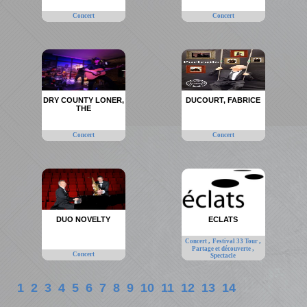
Concert
Concert
DRY COUNTY LONER,
DUCOURT, FABRICE
THE
Concert
Concert
DUO NOVELTY
ECLATS
,
,
Concert
Festival 33 Tour
,
Partage et découverte
Concert
Spectacle
1
2
3
4
5
6
7
8
9
10
11
12
13
14