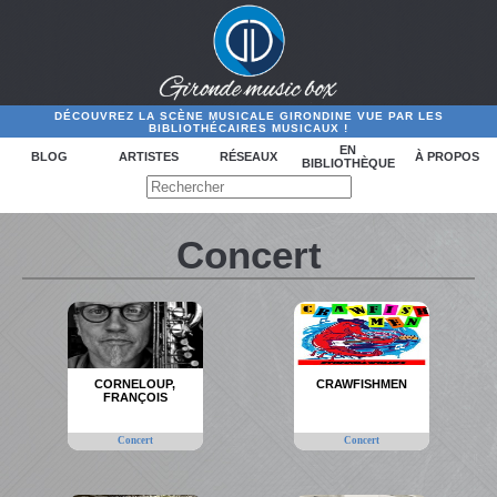
DÉCOUVREZ LA SCÈNE MUSICALE GIRONDINE VUE PAR LES
BIBLIOTHÉCAIRES MUSICAUX !
EN
BLOG
ARTISTES
RÉSEAUX
À PROPOS
BIBLIOTHÈQUE
Concert
CORNELOUP,
CRAWFISHMEN
FRANÇOIS
Concert
Concert