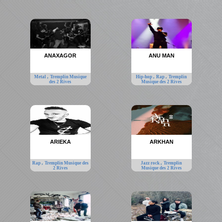
ANAXAGOR
ANU MAN
,
,
,
Metal
Tremplin Musique
Hip-hop
Rap
Tremplin
des 2 Rives
Musique des 2 Rives
ARIEKA
ARKHAN
,
,
Rap
Tremplin Musique des
Jazz rock
Tremplin
2 Rives
Musique des 2 Rives