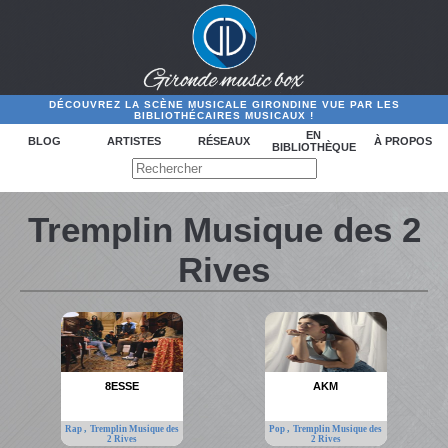
DÉCOUVREZ LA SCÈNE MUSICALE GIRONDINE VUE PAR LES
BIBLIOTHÉCAIRES MUSICAUX !
EN
BLOG
ARTISTES
RÉSEAUX
À PROPOS
BIBLIOTHÈQUE
Tremplin Musique des 2
Rives
8ESSE
AKM
,
,
Rap
Tremplin Musique des
Pop
Tremplin Musique des
2 Rives
2 Rives