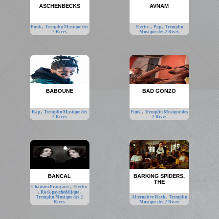
ASCHENBECKS
AVNAM
,
,
,
Punk
Tremplin Musique des
Electro
Pop
Tremplin
2 Rives
Musique des 2 Rives
BABOUNE
BAD GONZO
,
,
Rap
Tremplin Musique des
Funk
Tremplin Musique des
2 Rives
2 Rives
BANCAL
BARKING SPIDERS,
THE
,
Chanson Française
Electro
,
,
Rock psychédélique
,
Tremplin Musique des 2
Alternative Rock
Tremplin
Rives
Musique des 2 Rives