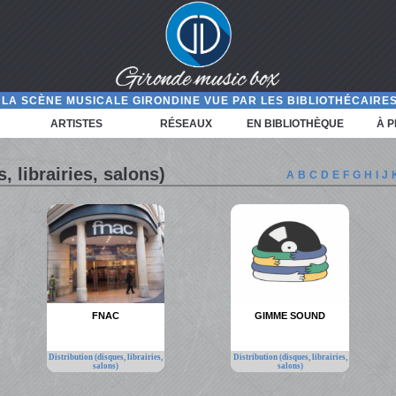
LA SCÈNE MUSICALE GIRONDINE VUE PAR LES BIBLIOTHÉCAIRES
ARTISTES
RÉSEAUX
EN BIBLIOTHÈQUE
À 
, librairies, salons)
A
B
C
D
E
F
G
H
I
J
FNAC
GIMME SOUND
Distribution (disques, librairies,
Distribution (disques, librairies,
salons)
salons)