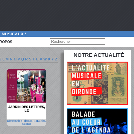
 MUSICAUX !
PROPOS
NOTRE ACTUALITÉ
K
L
M
N
O
P
Q
R
S
T
U
V
W
X
Y
Z
JARDIN DES LETTRES,
LE
Distribution (disques, librairies,
salons)