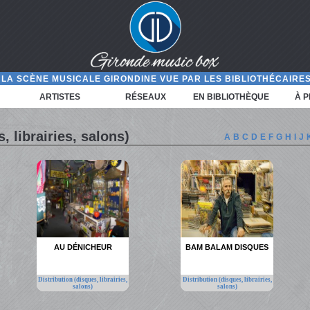
LA SCÈNE MUSICALE GIRONDINE VUE PAR LES BIBLIOTHÉCAIRES
ARTISTES
RÉSEAUX
EN BIBLIOTHÈQUE
À 
, librairies, salons)
A
B
C
D
E
F
G
H
I
J
AU DÉNICHEUR
BAM BALAM DISQUES
Distribution (disques, librairies,
Distribution (disques, librairies,
salons)
salons)