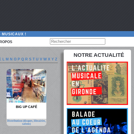
 MUSICAUX !
PROPOS
NOTRE ACTUALITÉ
K
L
M
N
O
P
Q
R
S
T
U
V
W
X
Y
Z
BIG UP CAFÉ
Distribution (disques, librairies,
salons)