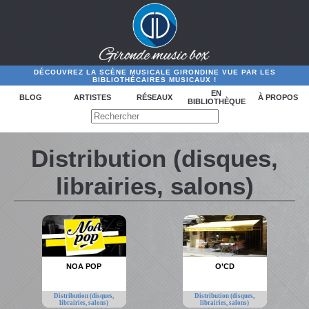
DÉCOUVREZ LA SCÈNE MUSICALE GIRONDINE VUE PAR LES
BIBLIOTHÉCAIRES MUSICAUX !
EN
BLOG
ARTISTES
RÉSEAUX
À PROPOS
BIBLIOTHÈQUE
Distribution (disques,
librairies, salons)
NOA POP
O’CD
Distribution (disques,
Distribution (disques,
librairies, salons)
librairies, salons)