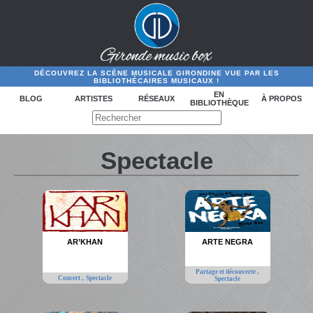
DÉCOUVREZ LA SCÈNE MUSICALE GIRONDINE VUE PAR LES
BIBLIOTHÉCAIRES MUSICAUX !
EN
BLOG
ARTISTES
RÉSEAUX
À PROPOS
BIBLIOTHÈQUE
Spectacle
AR’KHAN
ARTE NEGRA
,
Partage et découverte
,
Concert
Spectacle
Spectacle