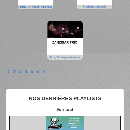
,
Musiques du monde
Electro
Musiques du monde
ZANZIBAR TRIO
,
Jazz
Musiques du monde
1
2
3
4
5
6
7
NOS DERNIÈRES PLAYLISTS
Voir tout