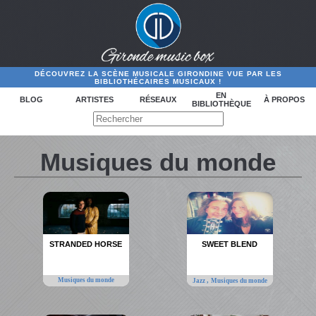
DÉCOUVREZ LA SCÈNE MUSICALE GIRONDINE VUE PAR LES
BIBLIOTHÉCAIRES MUSICAUX !
EN
BLOG
ARTISTES
RÉSEAUX
À PROPOS
BIBLIOTHÈQUE
Musiques du monde
STRANDED HORSE
SWEET BLEND
Musiques du monde
,
Jazz
Musiques du monde