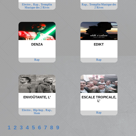
,
,
,
Electro
Rap
Tremplin
Rap
Tremplin Musique des
Musique des 2 Rives
2 Rives
DENZA
EDIKT
Rap
Rap
ENVOÛTANTE, L’
ESCALE TROPICALE,
L’
,
,
,
Electro
Hip-hop
Rap
Rap
Slam
1
2
3
4
5
6
7
8
9