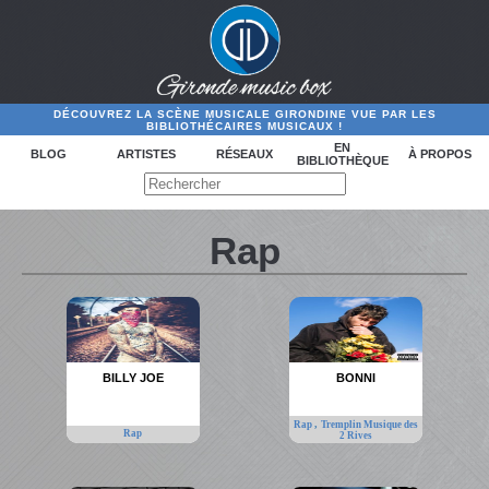
DÉCOUVREZ LA SCÈNE MUSICALE GIRONDINE VUE PAR LES
BIBLIOTHÉCAIRES MUSICAUX !
EN
BLOG
ARTISTES
RÉSEAUX
À PROPOS
BIBLIOTHÈQUE
Rap
BILLY JOE
BONNI
,
Rap
Tremplin Musique des
Rap
2 Rives