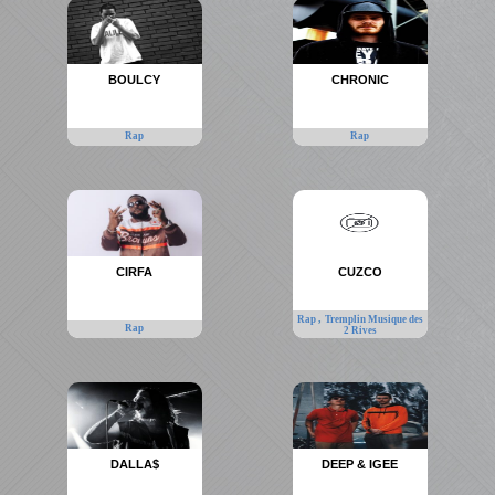
BOULCY
CHRONIC
Rap
Rap
CIRFA
CUZCO
,
Rap
Tremplin Musique des
Rap
2 Rives
DALLA$
DEEP & IGEE