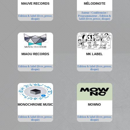
MAUVE RECORDS
MÉLODINOTE
Auteur / Conférencier /
,
Edition & label (livre, presse,
Programmateur
Edition &
disque)
label (livre, presse, disque)
MIAOU RECORDS
MK LABEL
Edition & label (livre, presse,
Edition & label (livre, presse,
disque)
disque)
MONOCHROME MUSIC
MOWNO
Edition & label (livre, presse,
Edition & label (livre, presse,
disque)
disque)