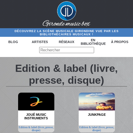
DÉCOUVREZ LA SCÈNE MUSICALE GIRONDINE VUE PAR LES
BIBLIOTHÉCAIRES MUSICAUX !
EN
BLOG
ARTISTES
RÉSEAUX
À PROPOS
BIBLIOTHÈQUE
Edition & label (livre,
presse, disque)
JOUÉ MUSIC
JUNKPAGE
INSTRUMENTS
Edition & label (livre, presse,
Edition & label (livre, presse,
disque)
disque)