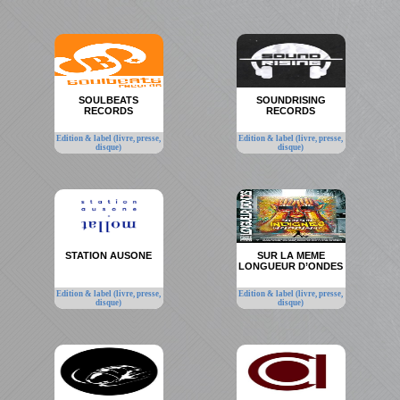
SOULBEATS
SOUNDRISING
RECORDS
RECORDS
Edition & label (livre, presse,
Edition & label (livre, presse,
disque)
disque)
STATION AUSONE
SUR LA MEME
LONGUEUR D’ONDES
Edition & label (livre, presse,
Edition & label (livre, presse,
disque)
disque)