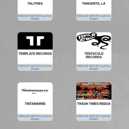
TALITRES
TANGENTE, LA
Edition & label (livre, presse,
Edition & label (livre, presse,
disque)
disque)
TEMPLATE RECORDS
TENTACULE
RECORDS
Edition & label (livre, presse,
Edition & label (livre, presse,
disque)
disque)
TINTAMARRE
TRASH TIMES REDUX
Edition & label (livre, presse,
Edition & label (livre, presse,
disque)
disque)