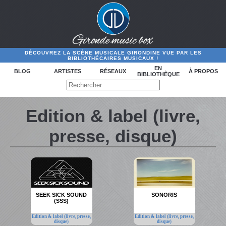
DÉCOUVREZ LA SCÈNE MUSICALE GIRONDINE VUE PAR LES
BIBLIOTHÉCAIRES MUSICAUX !
EN
BLOG
ARTISTES
RÉSEAUX
À PROPOS
BIBLIOTHÈQUE
Edition & label (livre,
presse, disque)
SEEK SICK SOUND
SONORIS
(SSS)
Edition & label (livre, presse,
Edition & label (livre, presse,
disque)
disque)