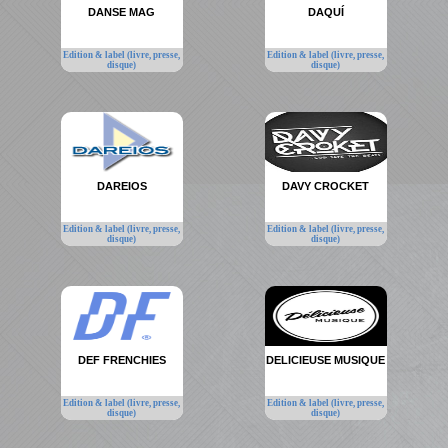
DANSE MAG
DAQUÍ
Edition & label (livre, presse,
Edition & label (livre, presse,
disque)
disque)
DAREIOS
DAVY CROCKET
Edition & label (livre, presse,
Edition & label (livre, presse,
disque)
disque)
DEF FRENCHIES
DELICIEUSE MUSIQUE
Edition & label (livre, presse,
Edition & label (livre, presse,
disque)
disque)