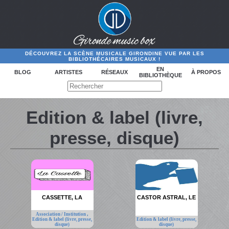
DÉCOUVREZ LA SCÈNE MUSICALE GIRONDINE VUE PAR LES
BIBLIOTHÉCAIRES MUSICAUX !
EN
BLOG
ARTISTES
RÉSEAUX
À PROPOS
BIBLIOTHÈQUE
Edition & label (livre,
presse, disque)
CASSETTE, LA
CASTOR ASTRAL, LE
,
Association / Institution
Edition & label (livre, presse,
Edition & label (livre, presse,
disque)
disque)