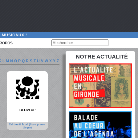
 MUSICAUX !
PROPOS
NOTRE ACTUALITÉ
K
L
M
N
O
P
Q
R
S
T
U
V
W
X
Y
Z
BLOW UP
Edition & label (livre, presse,
disque)