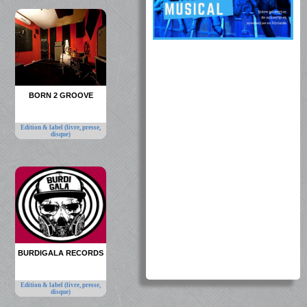
BORN 2 GROOVE
Edition & label (livre, presse,
disque)
BURDIGALA RECORDS
Edition & label (livre, presse,
disque)