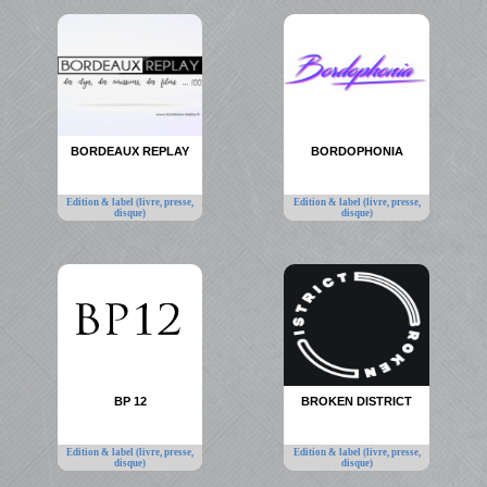
BORDEAUX REPLAY
BORDOPHONIA
Edition & label (livre, presse,
Edition & label (livre, presse,
disque)
disque)
BP 12
BROKEN DISTRICT
Edition & label (livre, presse,
Edition & label (livre, presse,
disque)
disque)