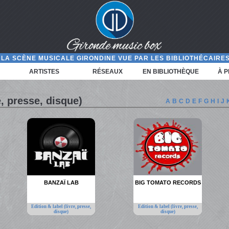
LA SCÈNE MUSICALE GIRONDINE VUE PAR LES BIBLIOTHÉCAIRES
ARTISTES
RÉSEAUX
EN BIBLIOTHÈQUE
À 
e, presse, disque)
A
B
C
D
E
F
G
H
I
J
BANZAÏ LAB
BIG TOMATO RECORDS
Edition & label (livre, presse,
Edition & label (livre, presse,
disque)
disque)