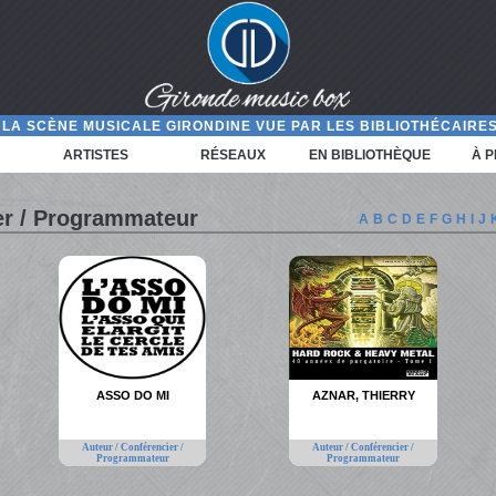
LA SCÈNE MUSICALE GIRONDINE VUE PAR LES BIBLIOTHÉCAIRES
ARTISTES
RÉSEAUX
EN BIBLIOTHÈQUE
À 
er / Programmateur
A
B
C
D
E
F
G
H
I
J
ASSO DO MI
AZNAR, THIERRY
Auteur / Conférencier /
Auteur / Conférencier /
Programmateur
Programmateur