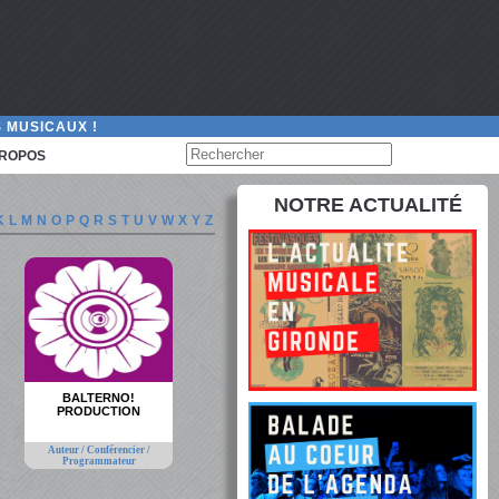
 MUSICAUX !
PROPOS
NOTRE ACTUALITÉ
K
L
M
N
O
P
Q
R
S
T
U
V
W
X
Y
Z
BALTERNO!
PRODUCTION
Auteur / Conférencier /
Programmateur