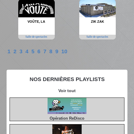
VOÛTE, LA
ZIK ZAK
Salle de spectacles
Salle de spectacles
1
2
3
4
5
6
7
8
9
10
NOS DERNIÈRES PLAYLISTS
Voir tout
Opération ReDisco