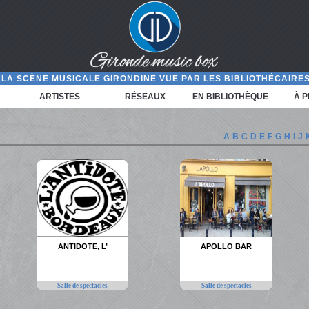
LA SCÈNE MUSICALE GIRONDINE VUE PAR LES BIBLIOTHÉCAIRES
ARTISTES
RÉSEAUX
EN BIBLIOTHÈQUE
À 
A
B
C
D
E
F
G
H
I
J
ANTIDOTE, L’
APOLLO BAR
Salle de spectacles
Salle de spectacles