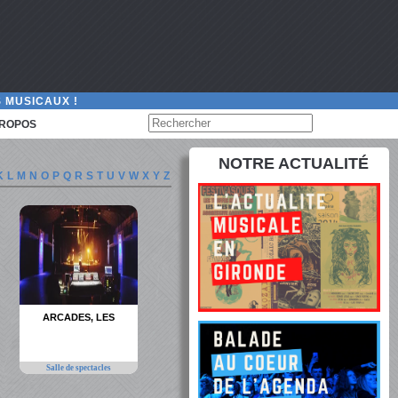
 MUSICAUX !
PROPOS
NOTRE ACTUALITÉ
K
L
M
N
O
P
Q
R
S
T
U
V
W
X
Y
Z
ARCADES, LES
Salle de spectacles