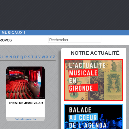
 MUSICAUX !
PROPOS
NOTRE ACTUALITÉ
K
L
M
N
O
P
Q
R
S
T
U
V
W
X
Y
Z
THÉÂTRE JEAN VILAR
Salle de spectacles