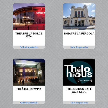
THÉÂTRE LA DOLCE
THÉÂTRE LA PERGOLA
VITA
Salle de spectacles
Salle de spectacles
THÉÂTRE OLYMPIA
THÉLONIOUS CAFÉ
JAZZ CLUB
Salle de spectacles
Salle de spectacles