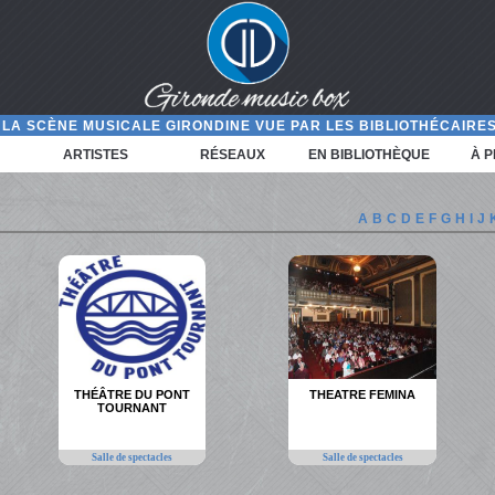
LA SCÈNE MUSICALE GIRONDINE VUE PAR LES BIBLIOTHÉCAIRES
ARTISTES
RÉSEAUX
EN BIBLIOTHÈQUE
À 
A
B
C
D
E
F
G
H
I
J
THÉÂTRE DU PONT
THEATRE FEMINA
TOURNANT
Salle de spectacles
Salle de spectacles