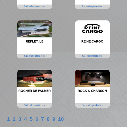
Salle de spectacles
Salle de spectacles
REFLET, LE
REINE CARGO
Salle de spectacles
Salle de spectacles
ROCHER DE PALMER
ROCK & CHANSON
Salle de spectacles
Salle de spectacles
1
2
3
4
5
6
7
8
9
10