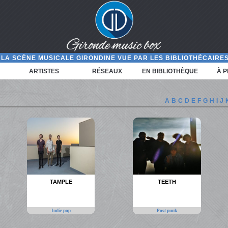
LA SCÈNE MUSICALE GIRONDINE VUE PAR LES BIBLIOTHÉCAIRES
ARTISTES
RÉSEAUX
EN BIBLIOTHÈQUE
À 
A
B
C
D
E
F
G
H
I
J
TAMPLE
TEETH
Indie pop
Post punk