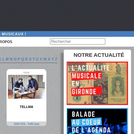
 MUSICAUX !
PROPOS
NOTRE ACTUALITÉ
K
L
M
N
O
P
Q
R
S
T
U
V
W
X
Y
Z
TELLMA
,
Indie folk
Indie pop