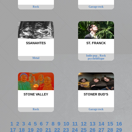
Rock
Garage rock
SSANAHTES
ST. FRANCK
,
Indie pop
Rock
Metal
psychédélique
STONE VALLEY
STONER BUD’S
Rock
Garage rock
1
2
3
4
5
6
7
8
9
10
11
12
13
14
15
16
17
18
19
20
21
22
23
24
25
26
27
28
29