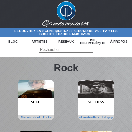
DÉCOUVREZ LA SCÈNE MUSICALE GIRONDINE VUE PAR LES
BIBLIOTHÉCAIRES MUSICAUX !
EN
BLOG
ARTISTES
RÉSEAUX
À PROPOS
BIBLIOTHÈQUE
Rock
SOKO
SOL HESS
,
,
Alternative Rock
Electro
Alternative Rock
Indie pop