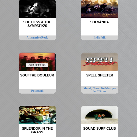
SOL HESS & THE
SOLVÄNDA
SYMPATIK’S
Alternative Rock
Indie folk
SOUFFRE DOULEUR
SPELL SHELTER
,
Metal
Tremplin Musique
Post punk
des 2 Rives
SPLENDOR IN THE
SQUAD SURF CLUB
GRASS