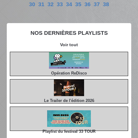
30
31
32
33
34
35
36
37
38
NOS DERNIÈRES PLAYLISTS
Voir tout
Opération ReDisco
Le Trailer de l'édition 2026
Playlist du festival 33 TOUR