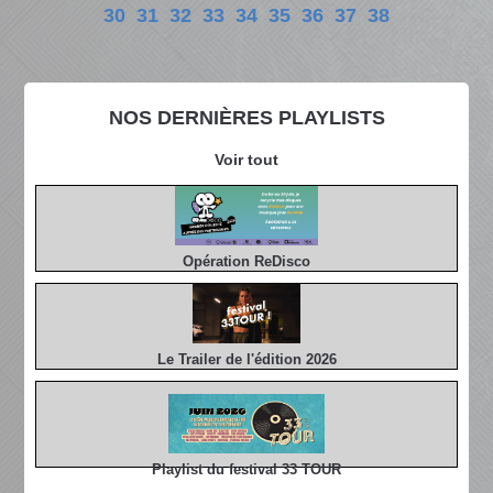
30
31
32
33
34
35
36
37
38
NOS DERNIÈRES PLAYLISTS
Voir tout
Opération ReDisco
Le Trailer de l'édition 2026
Playlist du festival 33 TOUR