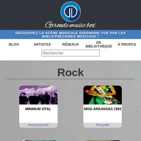
DÉCOUVREZ LA SCÈNE MUSICALE GIRONDINE VUE PAR LES
BIBLIOTHÉCAIRES MUSICAUX !
EN
BLOG
ARTISTES
RÉSEAUX
À PROPOS
BIBLIOTHÈQUE
Rock
MINIMUM VITAL
MISS ARKANSAS 1993
Rock progressif
Post punk