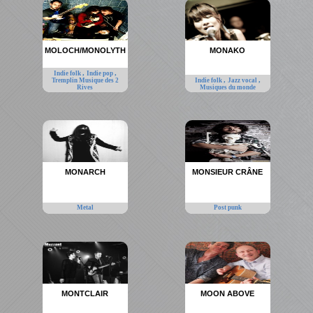
MOLOCH/MONOLYTH
MONAKO
,
,
Indie folk
Indie pop
,
,
Tremplin Musique des 2
Indie folk
Jazz vocal
Rives
Musiques du monde
MONARCH
MONSIEUR CRÂNE
Metal
Post punk
MONTCLAIR
MOON ABOVE