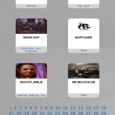
Indie pop
,
Pop
Rock
MOON HOP
MORTUAIRE
,
Rock n Roll
Ska /
Metal
Rocksteady
MOUTET, EMILIE
MR MOUSTACHE
,
,
Punk
Indie folk
Indie pop
Pop
1
2
3
4
5
6
7
8
9
10
11
12
13
14
15
16
17
18
19
20
21
22
23
24
25
26
27
28
29