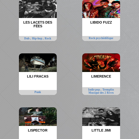
LES LACETS DES
LIBIDO FUZZ
FÉES
,
,
Rock psychédélique
Dub
Hip-hop
Rock
LILI FRACAS
LIMERENCE
,
Indie pop
Tremplin
Punk
Musique des 2 Rives
LISPECTOR
LITTLE JIMI