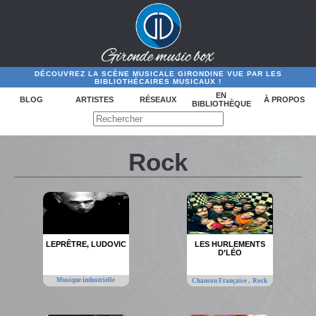
DÉCOUVREZ LA SCÈNE MUSICALE GIRONDINE VUE PAR LES
BIBLIOTHÉCAIRES MUSICAUX !
EN
BLOG
ARTISTES
RÉSEAUX
À PROPOS
BIBLIOTHÈQUE
Rock
LEPRÊTRE, LUDOVIC
LES HURLEMENTS
D’LÉO
Musique industrielle
,
Chanson Française
Rock