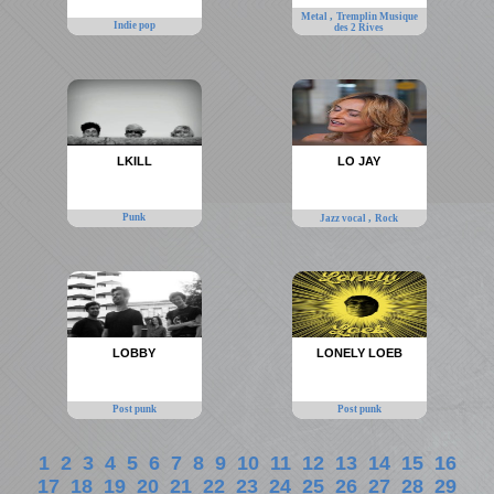
,
Metal
Tremplin Musique
Indie pop
des 2 Rives
LKILL
LO JAY
Punk
,
Jazz vocal
Rock
LOBBY
LONELY LOEB
Post punk
Post punk
1
2
3
4
5
6
7
8
9
10
11
12
13
14
15
16
17
18
19
20
21
22
23
24
25
26
27
28
29