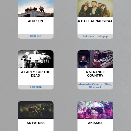
4THESUN
A CALL AT NAUSICAA
Indie pop
,
Indie folk
Indie pop
A PARTY FOR THE
A STRANGE
DEAD
COUNTRY
,
,
Alternative Country
Blues
Post punk
Blues rock
AD PATRES
AKIASHA