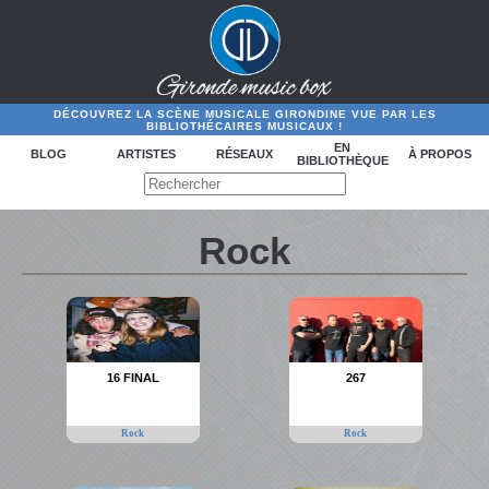
DÉCOUVREZ LA SCÈNE MUSICALE GIRONDINE VUE PAR LES
BIBLIOTHÉCAIRES MUSICAUX !
EN
BLOG
ARTISTES
RÉSEAUX
À PROPOS
BIBLIOTHÈQUE
Rock
16 FINAL
267
Rock
Rock