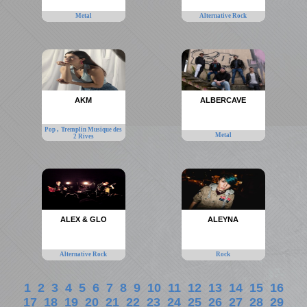
Metal
Alternative Rock
AKM
ALBERCAVE
,
Pop
Tremplin Musique des
Metal
2 Rives
ALEX & GLO
ALEYNA
Alternative Rock
Rock
1
2
3
4
5
6
7
8
9
10
11
12
13
14
15
16
17
18
19
20
21
22
23
24
25
26
27
28
29