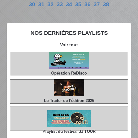
30
31
32
33
34
35
36
37
38
NOS DERNIÈRES PLAYLISTS
Voir tout
Opération ReDisco
Le Trailer de l'édition 2026
Playlist du festival 33 TOUR