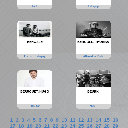
Punk
Indie pop
BENGALE
BENGOLD, THOMAS
,
Alternative Rock
Electro
Indie pop
BERROUET, HUGO
BEURK
Indie pop
Metal
1
2
3
4
5
6
7
8
9
10
11
12
13
14
15
16
17
18
19
20
21
22
23
24
25
26
27
28
29