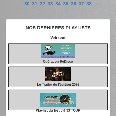
30
31
32
33
34
35
36
37
38
NOS DERNIÈRES PLAYLISTS
Voir tout
Opération ReDisco
Le Trailer de l'édition 2026
Playlist du festival 33 TOUR