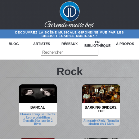
DÉCOUVREZ LA SCÈNE MUSICALE GIRONDINE VUE PAR LES
BIBLIOTHÉCAIRES MUSICAUX !
EN
BLOG
ARTISTES
RÉSEAUX
À PROPOS
BIBLIOTHÈQUE
Rock
BANCAL
BARKING SPIDERS,
THE
,
Chanson Française
Electro
,
,
Rock psychédélique
,
Tremplin Musique des 2
Alternative Rock
Tremplin
Rives
Musique des 2 Rives