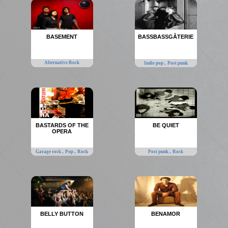
BASEMENT
BASSBASSGÂTERIE
Alternative Rock
,
Indie pop
Post punk
BASTARDS OF THE
BE QUIET
OPERA
,
,
,
Garage rock
Pop
Rock
Post punk
Rock
BELLY BUTTON
BENAMOR