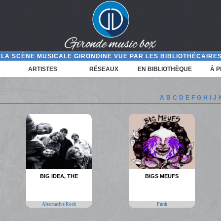
LA SCÈNE MUSICALE GIRONDINE VUE PAR LES BIBLIOTHÉCAIRES
ARTISTES
RÉSEAUX
EN BIBLIOTHÈQUE
À 
A
B
C
D
E
F
G
H
I
J
BIG IDEA, THE
BIGS MEUFS
Alternative Rock
Punk