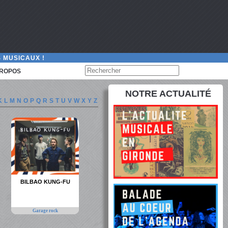
 MUSICAUX !
PROPOS
NOTRE ACTUALITÉ
K
L
M
N
O
P
Q
R
S
T
U
V
W
X
Y
Z
BILBAO KUNG-FU
Garage rock