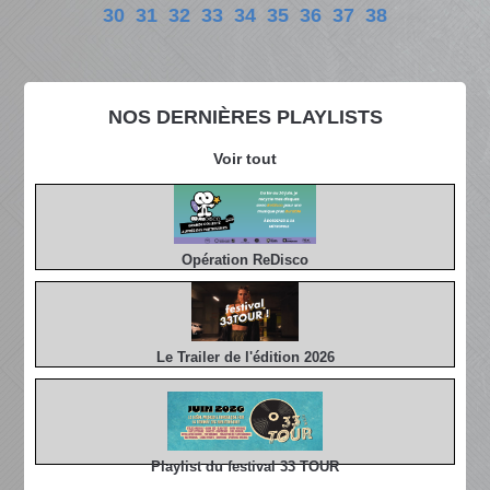
30
31
32
33
34
35
36
37
38
NOS DERNIÈRES PLAYLISTS
Voir tout
Opération ReDisco
Le Trailer de l'édition 2026
Playlist du festival 33 TOUR