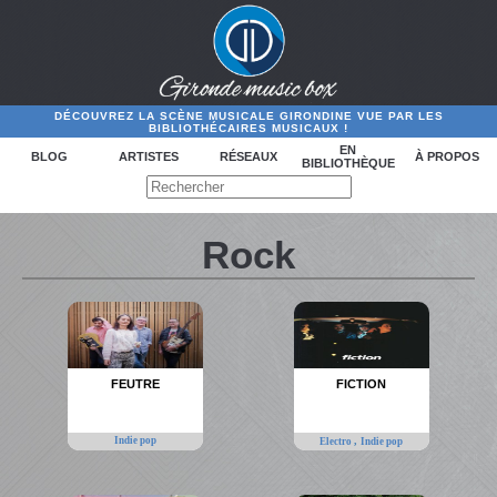
DÉCOUVREZ LA SCÈNE MUSICALE GIRONDINE VUE PAR LES
BIBLIOTHÉCAIRES MUSICAUX !
EN
BLOG
ARTISTES
RÉSEAUX
À PROPOS
BIBLIOTHÈQUE
Rock
FEUTRE
FICTION
Indie pop
,
Electro
Indie pop