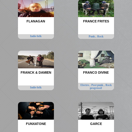
FLANAGAN
FRANCE FRITES
Indie folk
,
Punk
Rock
FRANCK & DAMIEN
FRANCO DIVINE
,
,
Electro
Post punk
Rock
Indie folk
progressif
FUNXATONE
GARCE