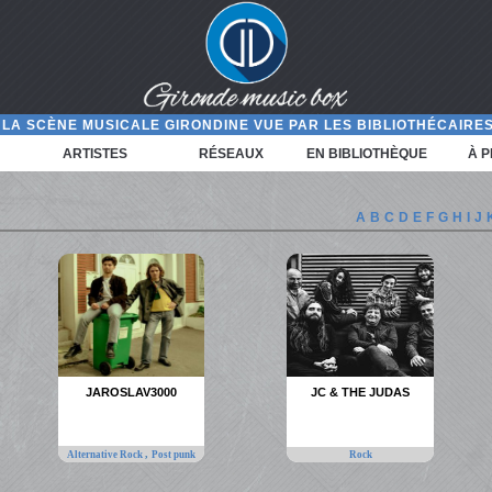
LA SCÈNE MUSICALE GIRONDINE VUE PAR LES BIBLIOTHÉCAIRES
ARTISTES
RÉSEAUX
EN BIBLIOTHÈQUE
À 
A
B
C
D
E
F
G
H
I
J
JAROSLAV3000
JC & THE JUDAS
,
Alternative Rock
Post punk
Rock