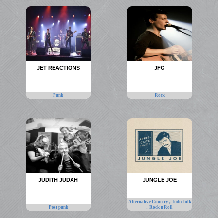
JET REACTIONS
JFG
Punk
Rock
JUDITH JUDAH
JUNGLE JOE
,
Alternative Country
Indie folk
,
Post punk
Rock n Roll