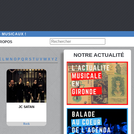
 MUSICAUX !
PROPOS
NOTRE ACTUALITÉ
K
L
M
N
O
P
Q
R
S
T
U
V
W
X
Y
Z
JC SATAN
Rock