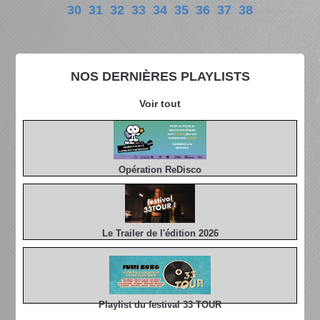
30
31
32
33
34
35
36
37
38
NOS DERNIÈRES PLAYLISTS
Voir tout
Opération ReDisco
Le Trailer de l'édition 2026
Playlist du festival 33 TOUR