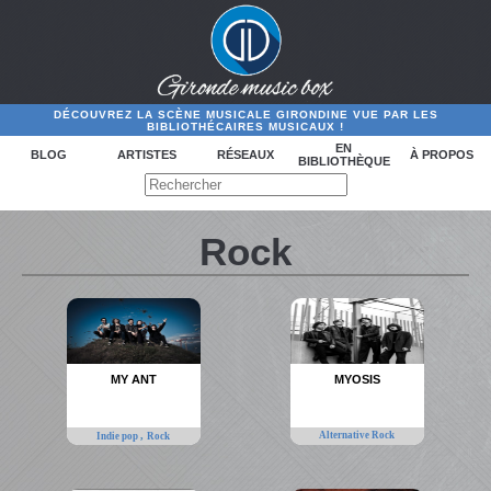
DÉCOUVREZ LA SCÈNE MUSICALE GIRONDINE VUE PAR LES
BIBLIOTHÉCAIRES MUSICAUX !
EN
BLOG
ARTISTES
RÉSEAUX
À PROPOS
BIBLIOTHÈQUE
Rock
MY ANT
MYOSIS
,
Alternative Rock
Indie pop
Rock