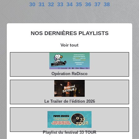
30
31
32
33
34
35
36
37
38
NOS DERNIÈRES PLAYLISTS
Voir tout
Opération ReDisco
Le Trailer de l'édition 2026
Playlist du festival 33 TOUR