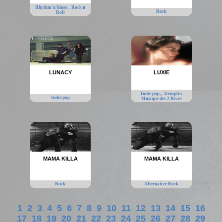
,
Rhythm'n'blues
Rock n
Rock
Roll
LUNACY
LUXIE
,
Indie pop
Tremplin
Indie pop
Musique des 2 Rives
MAMA KILLA
MAMA KILLA
Rock
Alternative Rock
1
2
3
4
5
6
7
8
9
10
11
12
13
14
15
16
17
18
19
20
21
22
23
24
25
26
27
28
29