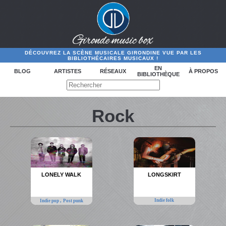
DÉCOUVREZ LA SCÈNE MUSICALE GIRONDINE VUE PAR LES
BIBLIOTHÉCAIRES MUSICAUX !
EN
BLOG
ARTISTES
RÉSEAUX
À PROPOS
BIBLIOTHÈQUE
Rock
LONELY WALK
LONGSKIRT
,
Indie folk
Indie pop
Post punk