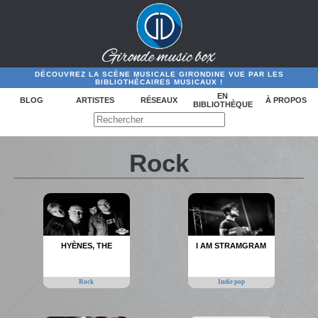
DÉCOUVREZ LA SCÈNE MUSICALE GIRONDINE VUE PAR LES
BIBLIOTHÉCAIRES MUSICAUX !
EN
BLOG
ARTISTES
RÉSEAUX
À PROPOS
BIBLIOTHÈQUE
Rock
HYÈNES, THE
I AM STRAMGRAM
Rock
Indie pop