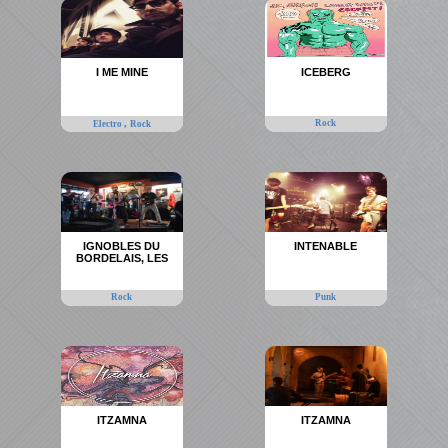
I ME MINE
ICEBERG
,
Rock
Electro
Rock
IGNOBLES DU
INTENABLE
BORDELAIS, LES
Rock
Punk
ITZAMNA
ITZAMNA