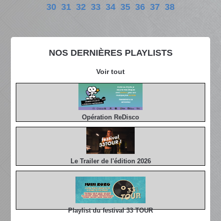
30
31
32
33
34
35
36
37
38
NOS DERNIÈRES PLAYLISTS
Voir tout
Opération ReDisco
Le Trailer de l'édition 2026
Playlist du festival 33 TOUR