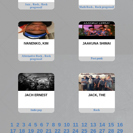
,
,
Jazz
Rock
Rock
,
Math Rock
Rock progressif
progressif
IVANENKO, KIM
JAAKUNA SHIMAI
,
Alternative Rock
Rock
Post punk
progressif
JACH ERNEST
JACK, THE
Indie pop
Rock
1
2
3
4
5
6
7
8
9
10
11
12
13
14
15
16
17
18
19
20
21
22
23
24
25
26
27
28
29