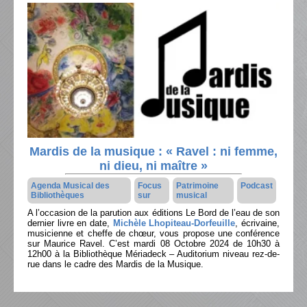
Mardis de la musique : « Ravel : ni femme,
ni dieu, ni maître »
Agenda Musical des
Focus
Patrimoine
Podcast
Bibliothèques
sur
musical
A l’occasion de la parution aux éditions Le Bord de l’eau de son
dernier livre en date,
Michèle Lhopiteau-Dorfeuille
, écrivaine,
musicienne et cheffe de chœur, vous propose une conférence
sur Maurice Ravel. C’est mardi 08 Octobre 2024 de 10h30 à
12h00 à la Bibliothèque Mériadeck – Auditorium niveau rez-de-
rue dans le cadre des Mardis de la Musique.