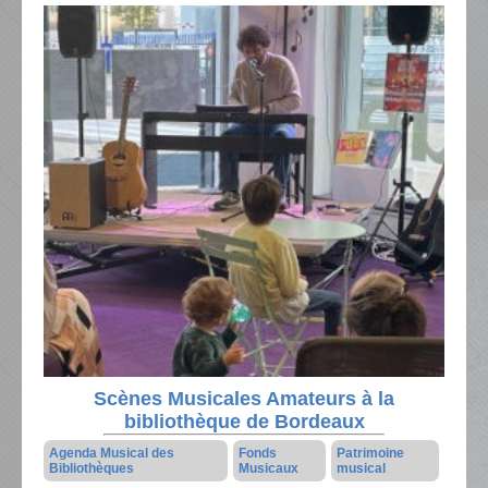
Scènes Musicales Amateurs à la
bibliothèque de Bordeaux
Agenda Musical des
Fonds
Patrimoine
Bibliothèques
Musicaux
musical