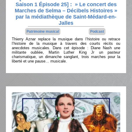
Saison 1 Épisode 25] : » Le concert des
Marches de Selma – Décibels Histoires »
par la médiathèque de Saint-Médard-en-
Jalles
Patrimoine musical
Podcast
Thierry Aznar replace la musique dans l’histoire ou retrace
l’histoire de la musique à travers des courts récits ou
anecdotes musicales. Dans cet épisode : Diane Nash une
militante oubliée, Martin Luther King Jr un pasteur
charismatique, un dimanche sanglant, trois marches pour la
liberté et une pause… musicale.