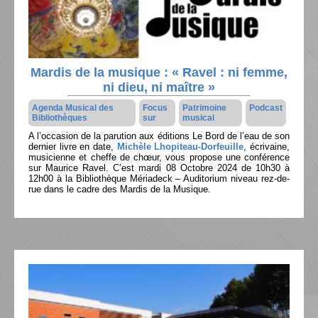
Mardis de la musique : « Ravel : ni femme,
ni dieu, ni maître »
Agenda Musical des
Focus
Patrimoine
Podcast
Bibliothèques
sur
musical
A l’occasion de la parution aux éditions Le Bord de l’eau de son
dernier livre en date,
Michèle Lhopiteau-Dorfeuille
, écrivaine,
musicienne et cheffe de chœur, vous propose une conférence
sur Maurice Ravel. C’est mardi 08 Octobre 2024 de 10h30 à
12h00 à la Bibliothèque Mériadeck – Auditorium niveau rez-de-
rue dans le cadre des Mardis de la Musique.