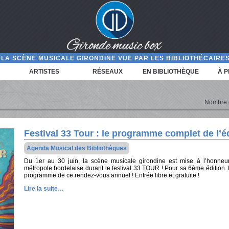
LA SCÈNE MUSICALE GIRONDINE VUE PAR LES BIBLIOTHÉCAIRES
ARTISTES
RÉSEAUX
EN BIBLIOTHÈQUE
À 
Nombre d'
Festival 33 Tour : le programme complet de l’é
Agenda Musical des Bibliothèques
Du 1er au 30 juin, la scène musicale girondine est mise à l’honneur
métropole bordelaise durant le festival 33 TOUR ! Pour sa 6ème édition
programme de ce rendez-vous annuel ! Entrée libre et gratuite !
Lire la suite…